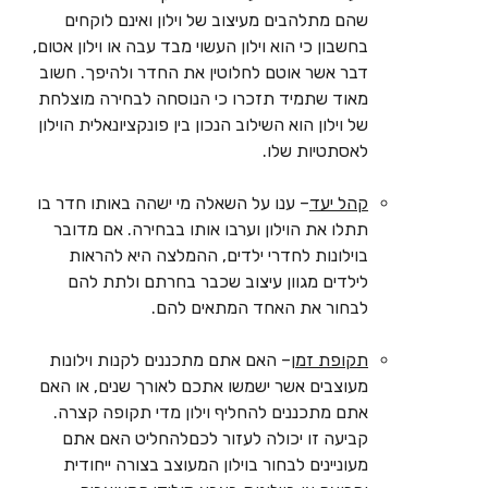
שהם מתלהבים מעיצוב של וילון ואינם לוקחים
בחשבון כי הוא וילון העשוי מבד עבה או וילון אטום,
דבר אשר אוטם לחלוטין את החדר ולהיפך. חשוב
מאוד שתמיד תזכרו כי הנוסחה לבחירה מוצלחת
של וילון הוא השילוב הנכון בין פונקציונאלית הוילון
לאסתטיות שלו.
קהל יעד
– ענו על השאלה מי ישהה באותו חדר בו
תתלו את הוילון וערבו אותו בבחירה. אם מדובר
בוילונות לחדרי ילדים, ההמלצה היא להראות
לילדים מגוון עיצוב שכבר בחרתם ולתת להם
לבחור את האחד המתאים להם.
תקופת זמן
– האם אתם מתכננים לקנות וילונות
מעוצבים אשר ישמשו אתכם לאורך שנים, או האם
אתם מתכננים להחליף וילון מדי תקופה קצרה.
קביעה זו יכולה לעזור לכםלהחליט האם אתם
מעוניינים לבחור בוילון המעוצב בצורה ייחודית