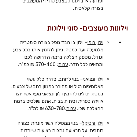
ופרועה או בוילונות בצבע סולידי המעוצבים
בצורה קלאסית.
וילונות מעוצבים- סוגי וילונות
וילון רומי
– וילון בו הבד נופל בצורה סימטרית
מלמעלה ועד למטה. ניתן להזמין אותו בכל צבע
וגודל. מספק הצללה ברמה הדרושה לכם
ומתאים לכל חדר.
עלות
: 370-460 ₪ למ"ר.
וילון ונציאני
– בנוי לרוחב. בדרך כלל עשוי
מאלומיניום רגיל או מחורר במגוון רחב של צבעים.
בנוסף, יכולים להזמין וילון ונציאני מעץ אשר יוצר
אווירה כפרית וביתית בבית. אתם שולטים ברמת
ההצללה שלו.
עלות
:630-780 ₪ למ"ר.
וילון ורטיקל
– בנוי ממסילה אשר מונחת בצורה
רוחבית. על הרצועה נתלות רצועות שיורדות