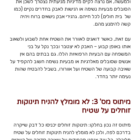
ולמעשה, אם נרצה לקיים מדיניות מניעתית נצטרך לשכן את
הסובלים מבעיות נשימה או רגישות לאבק בחדרים נקיים (כמו
של בית חולים) לכל חייהם. גרגירי אבק נישאים ברוח ויהיה
קשה להימנע מהם.
עם זאת, כאשר דואגים לאוורר את השטיח אחת לשבוע ולשאוב
אותו באופן קבוע – האבק לא יצטבר ובכך נקל על בני
המשפחה עם הבעיות הרפואיות הללו. גם בבתים בהם אין
אנשים שסובלים מאלרגיות או מבעיות נשימה חשוב להקפיד על
שאיבה קבועה של השטיח ועל אוורורו, בשביל להבטיח שהות
נעימה יותר בחדר.
מיתוס מס' 3: לא מומלץ להניח תינוקות
זוחלים על שטיח
מיתוס זה נכון בחלקו: תינוקות זוחלים יכניסו כל דבק שייקרה
בדרכם לפה, ולכן לא מומלץ להניח תינוקות זוחלים על שטיח
מלוכלך. כל עוד אנחנו מקפידים על שאיבה סדירה של השטיח