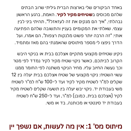
באחד הביקורים שלי בארצות הברית גיליתי שרוב הבתים
שלהם מכוסים ב
שטיחים מקיר לקיר
. האמת, ברגע הראשון
נבהלתי, "איך הם מנקים את זה לעזאזל?", תהיתי ביני לבין
עצמי. שאלתי את המקומיים בעניין והתשובה שלהם הפתיעה
אותי: "זה הרבה יותר פשוט מלנקות רצפות", הם אמרו, ועל
הדרך ניפצו לי מספר מיתוסים שהאמנתי בהם מאז ומתמיד.
ניקיון שטיחים מקצועי מתקיים אצלכם בבית או בניקוי היבש
הקרוב לביתכם, כאשר ניקוי שטיח מקיר לקיר נמדד לפי מטר
וכך נעשה החיוב עליו. מחיר הניקוי משתנה לפי החומר ממנו
עשוי השטיח: ניקוי מקצועי של שטיח אצלכם בבית יעלה בין 12
שקלים למ"ר לשטיח מקיר לקיר ועד ל-100 ש"ח למ"ר לשטיח
משי בעבודת יד. ניקוי יבש יעלה בין תשעה שקלים לשטיח מקיר
לקיר (אצלכם בבית, כמובן) למ"ר, ועד ל-250 ש"ח לשטיח
בעבודת יד סינטטי או מכותנה, בד או משי.
מיתוס מס' 1: אין מה לעשות, אם נשפך יין