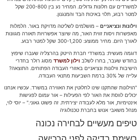
למשרדים עם חלונות גדולים. המחיר נע בין 200-800 שקל
למטר רבוע, תלוי באיכות הבד והמנגנון.
וילונות ונציאניים
– מושלמים לשליטה מדויקת באור. הלמלות
מאפשרות ויסות זווית האור, מה שיוצר אפשרויות תאורה מגוונות
לאורך היום. מחיר ממוצע: 300-1,200 שקל למטר רבוע.
דוגמה מעשית: במשרדי חברת הייטק בהרצליה שעברו שיפוץ
בחודש שעבר, בחרו לשלב
וילון למשרד
מסוג רולר בחדרי
הישיבות ווילונות ונציאניים באזורי העבודה הפתוחים. התוצאה?
עלייה של 30% ברמת השביעות מתנאי העבודה.
"הוילונות שהתקנו שינו לחלוטין את האווירה במשרד. עכשיו אנחנו
יכולים לווסת את האור לפי הפעילות – אור עמום לפגישות
אינטימיות, אור מלא לעבודה יצירתית. זה פשוט גאוני." – יוסי לוי,
מנהל משאבי אנוש בחברת טכנולוגיה
טיפים מעשיים לבחירה נכונה
רשימת בדיקה לפני הרכישה