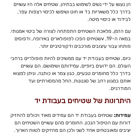
הן נעשו על ידי נשים לשימוש בבתיהן. שטיחים אלה היו עשויים
בדרך כלל משאריות בד או חוט ושימשו לכיסוי רצפות עפר,
לבידוד או כיסויי מיטה.
עם הזמן, מלאכת השטיחים התפתחה לצורה של ביטוי אמנותי.
במאה ה-19, vשטיחים הפכו לפופולארים באירופה, ודפוסים
פותחו עבור עיצובים מורכבים ודקורטיביים יותר.
כיום, שטיחים בעבודת יד עם ממשיכים להיות פופולריים ברחבי
העולם. הם ידועים ביופיים, עמידותם ושימושם. הם עשויים
בדרך כלל מחומרים טבעיים, כגון צמר או כותנה, וניתן למצוא
אותם במגוון רחב של סגנונות, החל מהמסורתיים ועד
המודרניים.
היתרונות של שטיחים בעבודת יד
עמידות:
שטיחים בעבודת יד הם עמידים מאוד ויכולים להחזיק
דורות עם הטיפול הנכון. החומרים מהם עשויים השטיחים הם
יציבים ומאובטחים אחד לשני ולכן הם מחזיקים לטווח הארוך.